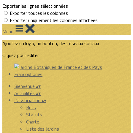
Exporter les lignes sélectionnées
Exporter toutes les colonnes
Exporter uniquement les colonnes affichées
Menu
Ajoutez un logo, un bouton, des réseaux sociaux
Cliquez pour éditer
Bienvenue
▴
▾
Actualités
▴
▾
L'association
▴
▾
Buts
Statuts
Charte
Liste des Jardins